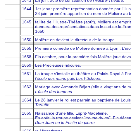
1643
En juin, acte de constitution de
l’Illustre-Théâtre.
1644
1er janv.: première représentation donnée par l’Illu
28 juin: première apparition du nom de Molière au b
1645
faillite de l’Illustre-Théâtre (août), Molière est emp
donnera des représentations dans le sud de la Fran
1650.
1650
Molière en devient le directeur de la troupe.
1655
Première comédie de Molière donnée à Lyon :
L’éto
1658
Fin octobre, pour la première fois Molière joue devant
1659
Les Précieuses ridicules.
1661
La troupe s’installe au théâtre du Palais-Royal à Par
l’école des maris
puis
Les Fâcheux
.
1662
Mariage avec Armande Béjart (elle a vingt ans de mo
L’école des femmes
.
1664
Le 28 janvier le roi est parrain au baptême de Loui
Tartuffe
1665
Naissance d’une fille, Esprit-Madeleine.
En août: la troupe devient "
troupe du roi
". Fin déce
Dom Juan ou le Festin de pierre
1666
le Misanthrope.