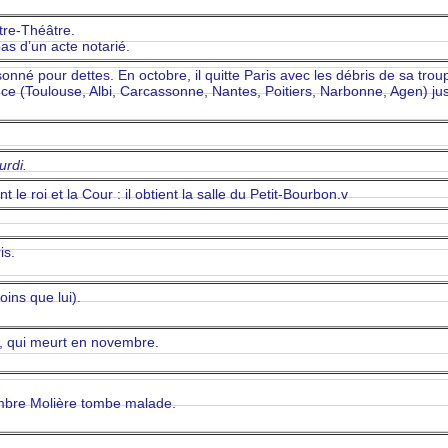
stre-Théâtre.
as d’un acte notarié.
risonné pour dettes. En octobre, il quitte Paris avec les débris de sa trou
ce (Toulouse, Albi, Carcassonne, Nantes, Poitiers, Narbonne, Agen) ju
urdi.
 le roi et la Cour : il obtient la salle du Petit-Bourbon.v
is.
ins que lui).
s, qui meurt en novembre.
mbre Molière tombe malade.