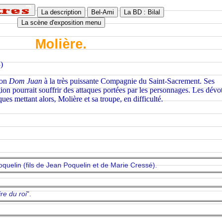
La description
Bel-Ami
La BD : Bilal
La scène d'exposition menu
Molière.
)
son
Dom Juan
à la très puissante Compagnie du Saint-Sacrement. Ses
gion pourrait souffrir des attaques portées par les personnages. Les dévo
ques mettant alors, Molière et sa troupe, en difficulté.
oquelin (fils de Jean Poquelin et de Marie Cressé).
ire du roi
".