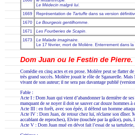
Le Médecin malgré lui
.
1669
Représentation de
Tartuffe
dans sa version définitiv
1670
Le Bourgeois gentilhomme
.
1671
Les Fourberies de Scapin
.
1673
Le Malade imaginaire
.
Le 17 février, mort de Molière. Enterrement dans la
Dom Juan ou le Festin de Pierre.
Comédie en cinq actes et en prose. Molière peut se flatter de
très grand succès. Molière jouait le rôle de Sganarelle. Mais 
vivant de son auteur; il ne sera pas davantage publié (versi
Fable :
Acte I : Dom Juan qui vient d’abandonner la dernière de ses é
manquant de se noyer il doit se sauver car douze hommes à c
Acte III : en forêt, avec son épée, il défend un homme attaqu
Acte IV : Dom Juan, de retour chez lui, réclame son dîner.
accablant de reproches), Elvire (touchée par la grâce), pui
Acte V : Dom Juan mué en dévot fait l’essai de sa tartuferie, 