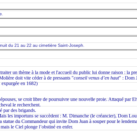
e.
 nuit du 21 au 22 au cimetière Saint-Joseph.
 traiter un thème à la mode et l'accueil du public lui donne raison : la 
Molière doit vite céder à de pressants "
conseil venus d’en haut
" : Dom J
on expurgée en 1682)
pouses, se croit libre de poursuivre une nouvelle proie. Attaqué par Elv
heval le recherchent.
é par des brigands.
 Mais les importuns se succèdent : M. Dimanche (le créancier), Dom Lo
s, la statue du Commandeur qui invite Dom Juan à souper pour le lendema
mais le Ciel plonge l’obstiné en enfer.