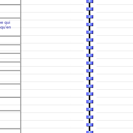
pe qui
squ'en