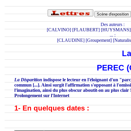
Scène d'exposition
Des auteurs :
[
CALVINO
] [
FLAUBERT
] [
HUYSMANS
]
... :
[
CLAUDINE
] [
Groupement
] [
Naturali
La
PEREC (G
La Disparition
indispose le lecteur en l'éloignant d'un "par
commun [...]. Ainsi surgit l'affirmation s'opposant à l'omissi
l'imagination, ainsi du plus obscur aboutit-on au plus clair 
Prolongement sur l'Internet
1- En quelques dates :